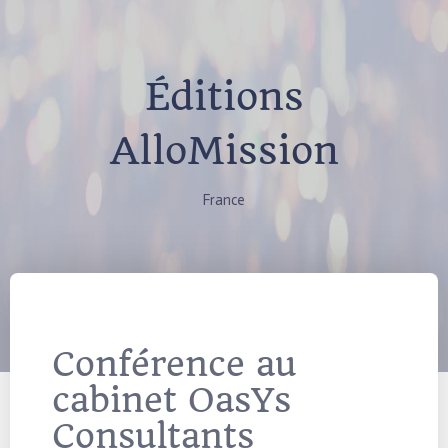
Éditions
AlloMission
France
Conférence au
cabinet OasYs
Consultants